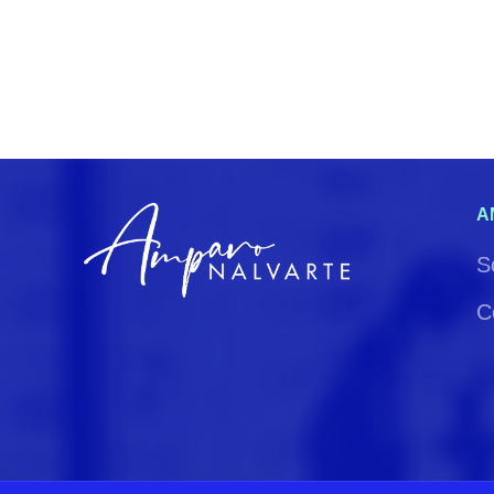
A
S
C