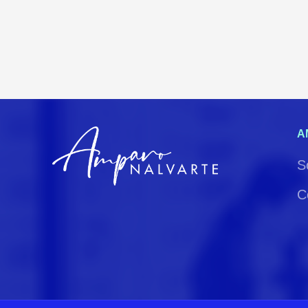
A
S
C